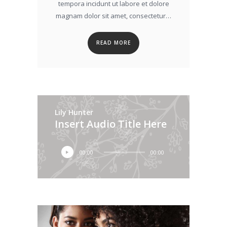
tempora incidunt ut labore et dolore
magnam dolor sit amet, consectetur…
READ MORE
Lily Hunter
Insert Audio Title Here
Audio
00:00
00:00
Player