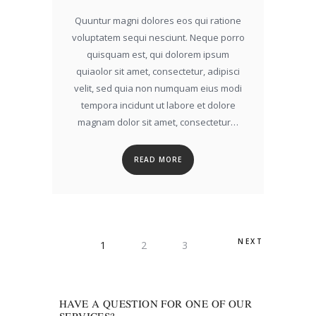
Quuntur magni dolores eos qui ratione
voluptatem sequi nesciunt. Neque porro
quisquam est, qui dolorem ipsum
quiaolor sit amet, consectetur, adipisci
velit, sed quia non numquam eius modi
tempora incidunt ut labore et dolore
magnam dolor sit amet, consectetur…
READ MORE
POSTS
NEXT
PAGE
1
PAGE
2
PAGE
3
PAGINATION
HAVE A QUESTION FOR ONE OF OUR