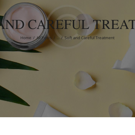
 AND CAREFUL TREA
Home
All Posts
...
Soft and Careful Treatment