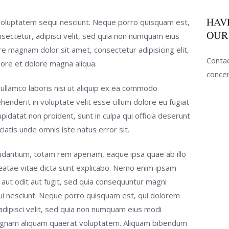
HAV
voluptatem sequi nesciunt. Neque porro quisquam est,
OUR
sectetur, adipisci velit, sed quia non numquam eius
e magnam dolor sit amet, consectetur adipisicing elit,
Contac
ore et dolore magna aliqua.
conce
ullamco laboris nisi ut aliquip ex ea commodo
henderit in voluptate velit esse cillum dolore eu fugiat
upidatat non proident, sunt in culpa qui officia deserunt
ciatis unde omnis iste natus error sit.
dantium, totam rem aperiam, eaque ipsa quae ab illo
beatae vitae dicta sunt explicabo. Nemo enim ipsam
 aut odit aut fugit, sed quia consequuntur magni
ui nesciunt. Neque porro quisquam est, qui dolorem
adipisci velit, sed quia non numquam eius modi
magnam aliquam quaerat voluptatem. Aliquam bibendum